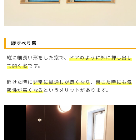
縦すべり窓
縦に細長い形をした窓で、
ドアのように外に押し出し
て開く窓
です。
開けた時に
非常に風通しが良くなり
、
閉じた時にも気
密性が高くなる
というメリットがあります。