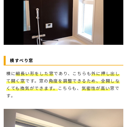
横すべり窓
横に
細長い形をした窓
であり、こちらも
外に押し出し
て開く窓
です。窓の
角度を調整できるため、全開しな
くても換気ができます。
こちらも、
気密性が高い
窓で
す。