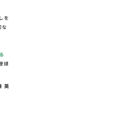
しを
切な
る
鞭撻
藤 英