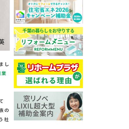
まし
創業
て
族の
う社