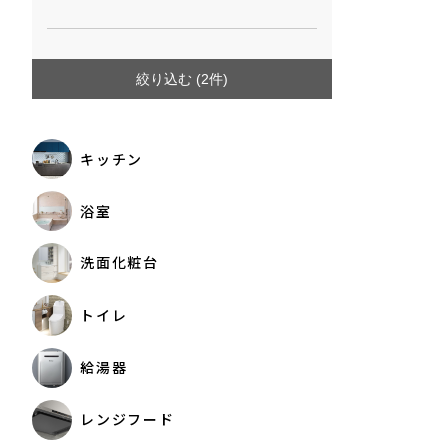
絞り込む (
2
件)
キッチン
浴室
洗面化粧台
トイレ
給湯器
レンジフード