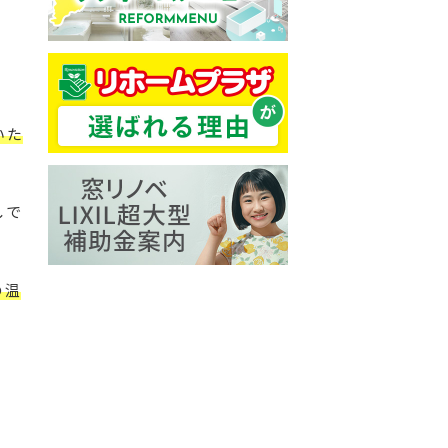
いた
しで
の温