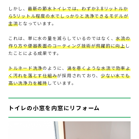
しかし、
最新の節水トイレでは、わずか3.8リットルか
ら5リットル程度の水でしっかりと洗浄できるモデルが
主流
となっています。
これは、単に水の量を減らしているのではなく、
水流の
作り方や便器表面のコーティング技術が飛躍的に向上
し
たことによる成果です。
トルネード洗浄
のように、
渦を巻くような水流で効率よ
く汚れを落とす仕組み
が採用されており、
少ない水でも
高い洗浄力を維持
しています。
トイレの小窓を内窓にリフォーム