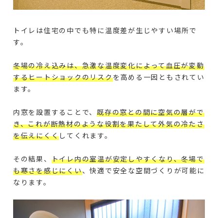
トイレは住宅の中でも特に温度差が生じやすい場所で
す。
冬場の冷え込みは、急激な温度変化によって血圧が変動
するヒートショックのリスク
を高める一因ともされてい
ます。
内窓を設置することで、
既存の窓との間に空気の層がで
き、これが断熱材のような役割を果たして外気の冷たさ
を伝えにくく
してくれます。
その結果、
トイレ内の室温が安定しやすくなり、冬場で
も寒さを感じにくい
、快適で安全な空間づくりが可能に
なります。