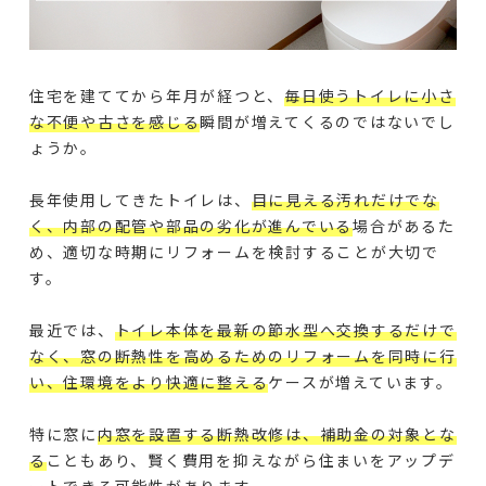
住宅を建ててから年月が経つと、
毎日使うトイレに小さ
な不便や古さを感じる
瞬間が増えてくるのではないでし
ょうか。
長年使用してきたトイレは、
目に見える汚れだけでな
く、内部の配管や部品の劣化が進んでいる
場合があるた
め、適切な時期にリフォームを検討することが大切で
す。
最近では、
トイレ本体を最新の節水型へ交換するだけで
なく、窓の断熱性を高めるためのリフォームを同時に行
い、住環境をより快適に整える
ケースが増えています。
特に窓に
内窓を設置する断熱改修は、補助金の対象とな
る
こともあり、賢く費用を抑えながら住まいをアップデ
ートできる可能性があります。