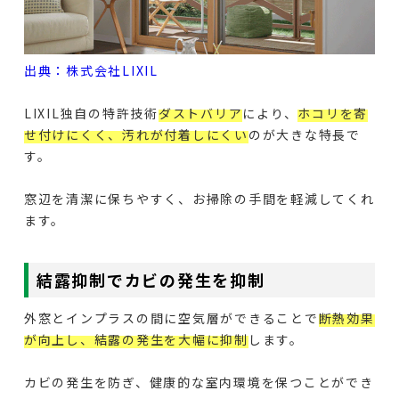
出典：株式会社LIXIL
LIXIL独自の特許技術
ダストバリア
により、
ホコリを寄
せ付けにくく、汚れが付着しにくい
のが大きな特長で
す。
窓辺を清潔に保ちやすく、お掃除の手間を軽減してくれ
ます。
結露抑制でカビの発生を抑制
外窓とインプラスの間に空気層ができることで
断熱効果
が向上し、結露の発生を大幅に抑制
します。
カビの発生を防ぎ、健康的な室内環境を保つことができ