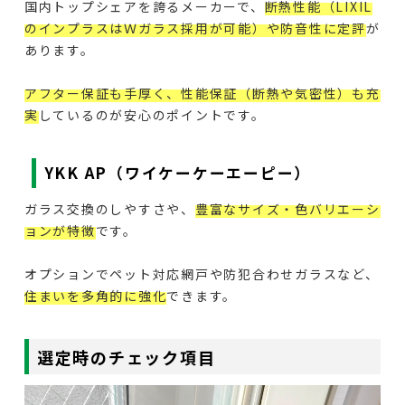
国内トップシェアを誇るメーカーで、
断熱性能（LIXIL
のインプラスはＷガラス採用が可能）や防音性に定評
が
あります。
アフター保証も手厚く、性能保証（断熱や気密性）も充
実
しているのが安心のポイントです。
YKK AP（ワイケーケーエーピー）
ガラス交換のしやすさや、
豊富なサイズ・色バリエーシ
ョンが特徴
です。
オプションでペット対応網戸や防犯合わせガラスなど、
住まいを多角的に強化
できます。
選定時のチェック項目