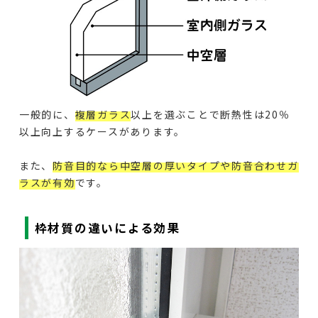
一般的に、
複層ガラス
以上を選ぶことで断熱性は20％
以上向上するケースがあります。
また、
防音目的なら中空層の厚いタイプや防音合わせガ
ラスが有効
です。
枠材質の違いによる効果