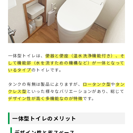
一体型トイレは、
便器と便座（温水洗浄機能付き）、そ
して機能部（水を流すための機構など）が一体となって
いるタイプ
のトイレです。
タンクの有無は製品によりますが、
ロータンク型
や
タン
クレス型
といった様々なバリエーションがあり、総じて
デザイン性が高く多機能なのが特徴
です。
一体型トイレのメリット
デザイン性と省スペース