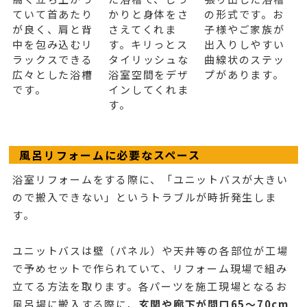
ていて首あたり
かりと身体をさ
の形式です。お
が良く、肩と背
さえてくれま
子様やご家族が
中を包み込むリ
す。キリっとス
出入りしやすい
ラックスできる
タイリッシュな
曲線状のステッ
広々とした浴槽
浴室空間をデザ
プがあります。
です。
インしてくれま
す。
風呂リフォームに必要なスペース
浴室リフォームをする際に、「ユニットバスが大きい
ので搬入できない」というトラブルが時折発生しま
す。
ユニットバスは壁（パネル）や天井等の各部位が工場
で予めセットで作られていて、リフォーム現場で組み
立てる方法を取ります。各パーツを施工現場となるお
風呂場に搬入する際に、
玄関や廊下が間口65～70cm