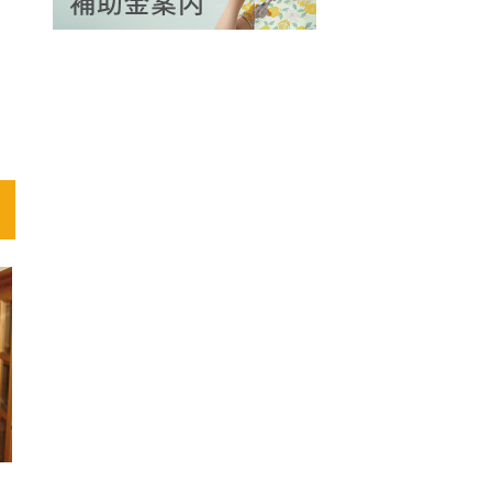
ッ
。
て
ん
ま