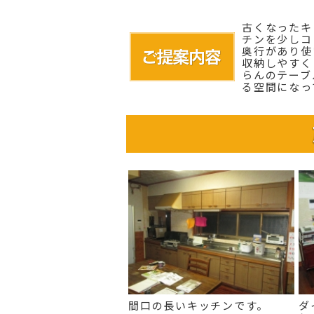
古くなったキ
チンを少し
奥行があり使
収納しやすく
らんのテーブ
る空間になっ
間口の長いキッチンです。
ダ