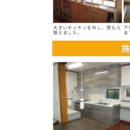
大きいキッチンを外し、窓も入
下
替えました。
ま