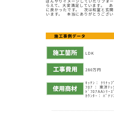
ぼんやりイメージしていたリフォー
らえて、大変満足しています。 あ
に良かったです。 次は和室と玄関
います。 本当にありがとうござい
施工事例データ
LDK
280万円
ｷｯﾁﾝ： ｸﾘﾅｯﾌ
ﾌﾛｱ ： 東洋ﾃｯｸ
ﾄﾞﾌﾛｱAAｼﾘｰｽ
ｶｳﾝﾀｰ： ﾊﾟﾅｿ