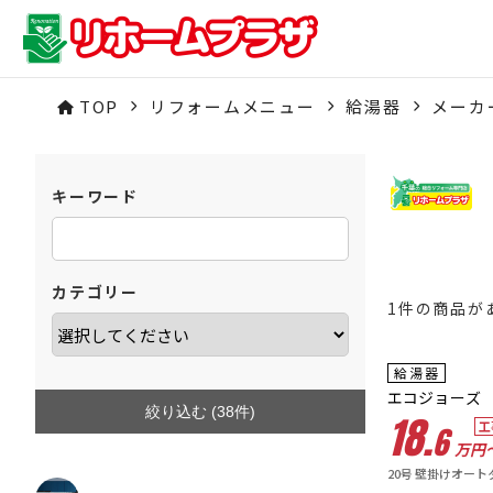
TOP
リフォームメニュー
給湯器
メーカ
キーワード
カテゴリー
1件の商品が
給湯器
エコジョーズ
絞り込む (
38
件)
18.
工
6
万円〜
20号 壁掛けオー