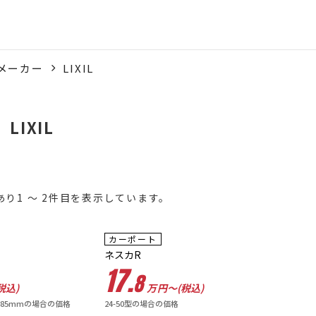
メーカー
LIXIL
LIXIL
あり1 ～ 2件目を表示しています。
40
カーポート
%OFF
ネスカR
17.
8
税込)
万円〜(税込)
885mmの場合の価格
24-50型の場合の価格