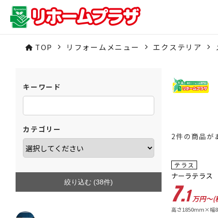
TOP
リフォームメニュー
エクステリア
キーワード
カテゴリー
2件の商品が
40
テラス
%OFF
ナーラテラス
絞り込む (
38
件)
7.
1
万円〜(
高さ1850mm×幅