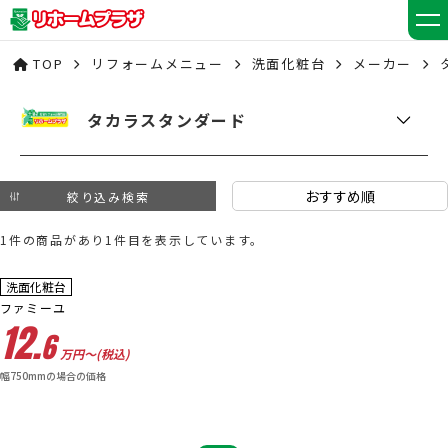
TOP
リフォームメニュー
洗面化粧台
メーカー
タカラスタンダード
絞り込み検索
1件の商品があり1件目を表示しています。
17
%OFF
洗面化粧台
ファミーユ
12.
6
万円〜(税込)
幅750mmの場合の価格