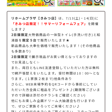
リホームプラザ【きみつ店】
は、7/13(土)・14(日)に
「きみつ店限定！！サマーリフォームフェア」
を開催
します♪
2日間限定
大特価商品の一体型トイレ(手洗い付き)と給
湯器を
限定５台
で販売いたします★
新品商品も大奉仕価格で販売いたします！(その他商品
も多数あり)
2日間限定
で展示現品がお買い得となっておりますの
でお見逃しなく✨
また、両日ともLINE友達登録していただいた方は無料
で網戸張替えをいたします。受付時間は10：00～とな
ります。(１家族２枚まで)他条件あり
さらに、WEB来場予約をQRコードから事前にしてい
ただいた方全員に粗品をプレゼント♪(期限等ございま
すので詳細は添付のチラシをご確認ください)
他にもお楽しみ企画ドリーム大抽選会も行いますの
で、ぜひご家族そろってご来場ください♪
詳しくは添付のチラシをご覧ください。スタッフ一同